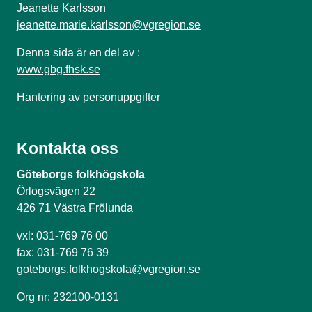
Jeanette Karlsson
jeanette.marie.karlsson@vgregion.se
Denna sida är en del av :
www.gbg.fhsk.se
Hantering av personuppgifter
Kontakta oss
Göteborgs folkhögskola
Örlogsvägen 22
426 71 Västra Frölunda
vxl: 031-769 76 00
fax: 031-769 76 39
goteborgs.folkhogskola@vgregion.se
Org nr: 232100-0131