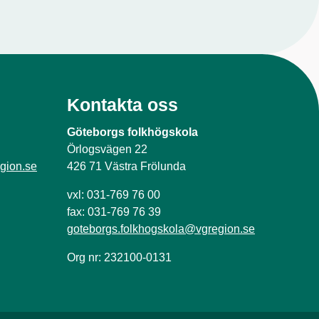
Kontakta oss
Göteborgs folkhögskola
Örlogsvägen 22
gion.se
426 71 Västra Frölunda
vxl: 031-769 76 00
fax: 031-769 76 39
goteborgs.folkhogskola@vgregion.se
Org nr: 232100-0131