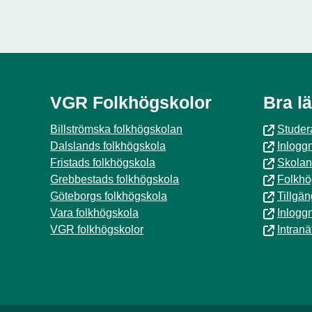
VGR Folkhögskolor
Bra l
Billströmska folkhögskolan
Studer
Dalslands folkhögskola
Inlogg
Fristads folkhögskola
Skolan
Grebbestads folkhögskola
Folkhö
Göteborgs folkhögskola
Tillgä
Vara folkhögskola
Inlogg
VGR folkhögskolor
Intranä