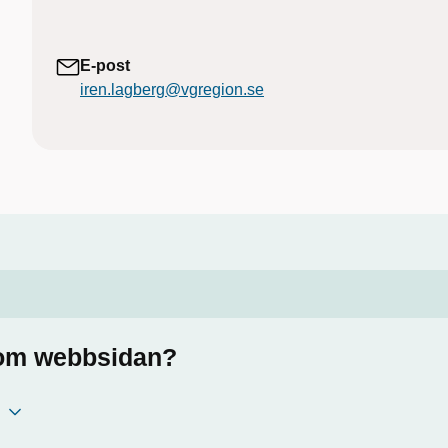
E-post
iren.lagberg@vgregion.se
a om webbsidan?