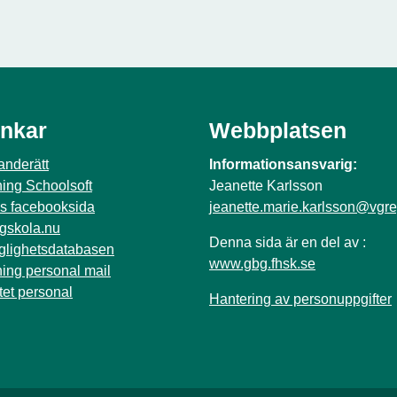
änkar
Webbplatsen
anderätt
Informationsansvarig:
ning Schoolsoft
Jeanette Karlsson
s facebooksida
jeanette.marie.karlsson@vgre
gskola.nu
Denna sida är en del av :
nglighetsdatabasen
www.gbg.fhsk.se
ning personal mail
tet personal
Hantering av personuppgifter